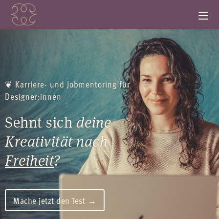
❦
Karriere- und Jobmentoring für
Designer:innen
Sehnt sich
deine
Kreativität nach
Freiheit
?
Mache jetzt den Test →