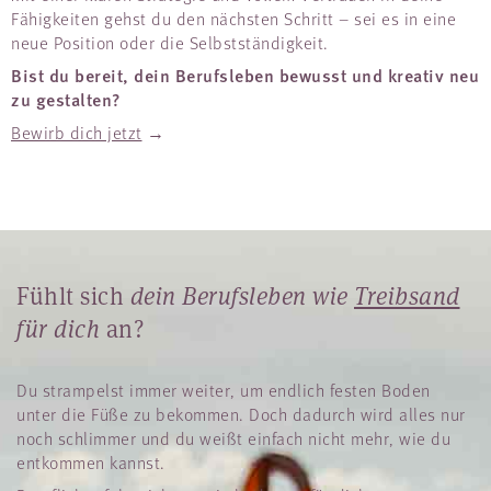
Fähigkeiten gehst du den nächsten Schritt – sei es in eine
neue Position oder die Selbstständigkeit.
Bist du bereit, dein Berufsleben bewusst und kreativ neu
zu gestalten?
Bewirb dich jetzt
→
Fühlt sich
dein Berufsleben wie
Treibsand
für dich
an?
Du strampelst immer weiter, um endlich festen Boden
unter die Füße zu bekommen. Doch dadurch wird alles nur
noch schlimmer und du weißt einfach nicht mehr, wie du
entkommen kannst.