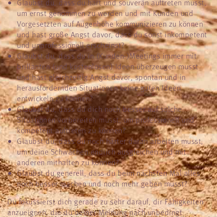
Glaubst du, dass du hart und souverän auftreten musst,
um ernst genommen zu werden und mit Kunden und
Vorgesetzten auf Augenhöhe kommunizieren zu können
und hast große Angst davor, dass du sonst inkompetent
und unprofessionell erscheinst?
Glaubst du, dass du in (Kunden-)Meetings immer mit
brillanten (und kostenlosen) Ideen überzeugen musst
und hast gleichzeitig Angst davor, spontan und in
herausfordernden Situationen keine guten Ideen
entwickeln zu können?
Glaubst du, dass du dich noch besser auf solche
Situationen vorbereiten musst, um professionell und
kompetent auftreten zu können?
Glaubst du, dass du noch härter daran arbeiten musst,
um deine Schwächen endlich ausgleichen und mit
anderen mithalten zu können?
Glaubst du generell, dass du beim nächsten Mal alles
noch besser machen und noch mehr geben musst?
Du fokussierst dich gerade zu sehr darauf, dir Fähigkeiten
anzueignen, die du deiner Meinung nach unbedingt