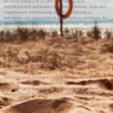
Beruflich erfolgreich zu sein bedeutet für dich,
selbstbestimmt und kreativ arbeiten zu können, dafür die
angemessene Anerkennung und Wertschätzung zu
bekommen und entsprechend gutes Geld zu verdienen. An
diesem Punkt bist du allerdings noch nicht – ganz im
Gegenteil: all das scheint noch unglaublich weit entfernt zu
sein.
In deiner Vorstellung musst du nur noch mehr leisten, dich
noch mehr verbessern und noch kreativere Ideen
entwickeln, damit du diesen Punkt erreichen kannst. Du
glaubst, dass du nur hart genug an dir arbeiten musst, um
das alles hinzubekommen, damit endlich alles leichter
wird. Hab ich recht?
Dann lass mich dir sagen, dass dich diese Vorstellung
davon, wie du deinen beruflichen Erfolg erreichen kannst,
regelrecht gefangen hält und du dadurch nach einem
unerreichbaren Perfektionismus strebst, was dich auf eine
höchst ungesunde Weise antreibt und immer weiter an
deine Grenzen bringt.