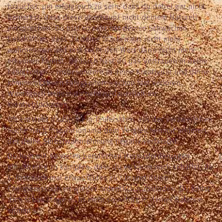
brauchst, um erfolgreich zu sein, dass du dabei gar nicht
bemerkst, dass diese überhaupt nicht deinem Naturell
entsprechen. Du bist so sehr mit deinen Schwächen
beschäftigt, dass du deine Stärken gar nicht mehr
wahrnehmen und erst recht den Wert darin nicht mehr
erkennen kannst. Dadurch hast du das Vertrauen in deine
Fähigkeiten – insbesondere in deine Kreativität und deine
kommunikativen Fähigkeiten – schon fast verloren.
Womöglich leidest du nahezu dauerhaft an
Kreativblockaden.
Oft entsteht dadurch ein Teufelskreis aus der verzweifelten
Suche nach Inspiration und dem Vergleichen mit anderen,
der deine Selbstwahrnehmung negativ verfälscht.
Du hast mit so vielen beruflichen Herausforderungen
gleichzeitig zu kämpfen, dass du es kaum noch schaffst, dir
selbst auch mal etwas Gutes zu tun und deine
Energieressourcen wieder ordentlich aufzuladen. Du fühlst
dich schon lange nicht mehr so richtig in deiner Balance,
stimmt’s?