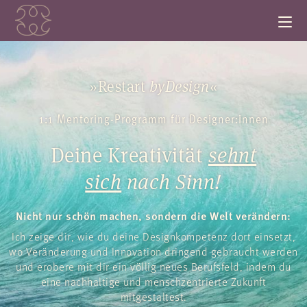
»Restart
byDesign
«
1:1
Mentoring-Programm für Designer:innen
Deine Kreativität
sehnt
sich
nach Sinn!
Nicht nur schön machen, sondern die Welt verändern:
Ich zeige dir, wie du deine Designkompetenz dort einsetzt,
wo Veränderung und Innovation dringend gebraucht werden
und erobere mit dir ein völlig neues Berufsfeld, indem du
eine nachhaltige und menschzentrierte Zukunft
mitgestaltest.