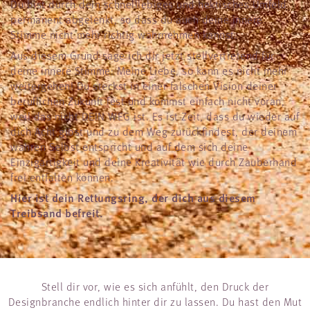
Du bist durch dein schnelllebiges und hektisches Umfeld
permanent abgelenkt, so dass du auch deine innere
Stimme nicht mehr richtig wahrnehmen kannst.
Aus diesem Grund sage ich dir jetzt stellvertretend für
deine innere Stimme: Meine Liebe, so kann es nicht mehr
weitergehen! Du steckst in einer falschen Vision deiner
beruflichen Zukunft fest und kommst einfach nicht voran,
weil das nicht DEIN WEG ist. Es ist Zeit, dass du wieder auf
dich Acht gibst und zu dem Weg zurückfindest, der deinem
wahren Selbst entspricht und auf dem sich deine
Einzigartigkeit und deine Kreativität wie durch Zauberhand
frei entfalten können.
Hier ist dein Rettungsring, der dich aus diesem
Treibsand befreit.
Stell dir vor, wie es sich anfühlt, den Druck der
Designbranche endlich hinter dir zu lassen. Du hast den Mut