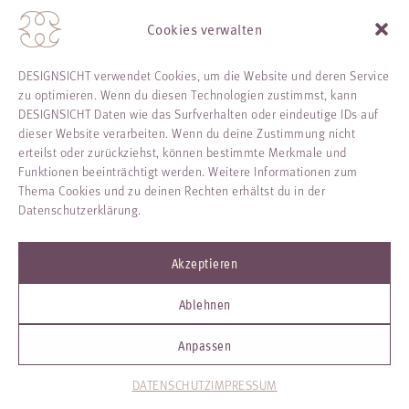
Cookies verwalten
Arbeitsbelastung
DESIGNSICHT verwendet Cookies, um die Website und deren Service
Hohe Anforderungen, lange Arbeitszeiten und kaum Zeit
zu optimieren. Wenn du diesen Technologien zustimmst, kann
zur Erholung bringen sehr viele von uns an ihre Grenzen.
DESIGNSICHT Daten wie das Surfverhalten oder eindeutige IDs auf
dieser Website verarbeiten. Wenn du deine Zustimmung nicht
erteilst oder zurückziehst, können bestimmte Merkmale und
Funktionen beeinträchtigt werden. Weitere Informationen zum
Die
Folgen
bemerken wir oftmals erst
Thema Cookies und zu deinen Rechten erhältst du in der
Datenschutzerklärung.
dann,
wenn es viel zu spät ist
Akzeptieren
Ablehnen
Unsicherheit
Anpassen
Der fehlende Rückhalt und die instabile Auftragslage
DATENSCHUTZ
IMPRESSUM
hinterlassen ein Gefühl der Unsicherheit und Zweifel an