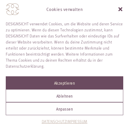
Cloud
Cookies verwalten
Ich stelle dir meine Webinare als Aufzeichnung über die
Zoom Cloud
zur Verfügung. Die Aufzeichnung ist
DESIGNSICHT verwendet Cookies, um die Website und deren Service
passwortgeschützt und vor Download geschützt, sodass du
zu optimieren. Wenn du diesen Technologien zustimmst, kann
sie nur im geschützten Bereich streamen kannst.
DESIGNSICHT Daten wie das Surfverhalten oder eindeutige IDs auf
dieser Website verarbeiten. Wenn du deine Zustimmung nicht
Welche Daten werden verarbeitet?
erteilst oder zurückziehst, können bestimmte Merkmale und
Beim Abruf der Webinar-Aufzeichnung über die Zoom Cloud
Funktionen beeinträchtigt werden. Weitere Informationen zum
werden durch Zoom automatisch technische Daten
Thema Cookies und zu deinen Rechten erhältst du in der
verarbeitet, wie zum Beispiel:
Datenschutzerklärung.
deine IP-Adresse
Informationen zu deinem Gerät und Browser
Akzeptieren
Datum und Uhrzeit des Zugriffs
Ablehnen
Diese Daten sind notwendig, damit die Aufzeichnung korrekt
wiedergegeben werden kann.
Anpassen
Rechtsgrundlage der Verarbeitung
DATENSCHUTZ
IMPRESSUM
Die Verarbeitung deiner Daten erfolgt auf Grundlage deines
Interesses, das Webinar anzuschauen, sowie meines